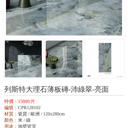
列斯特大理石薄板磚-沛綠翠-亮面
特價：
15800/片
編號：
CPR128102
材質：
瓷質 / 歐洲 / 120x280cm
顏色：
米 / 綠
用途：
地壁皆宜