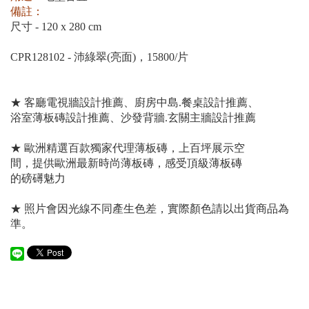
備註：
尺寸 - 120 x 280 cm
CPR128102 - 沛綠翠(亮面)，15800/片
★ 客廳電視牆設計推薦、廚房中島.餐桌設計推薦、
浴室薄板磚設計推薦、沙發背牆.玄關主牆設計推薦
★ 歐洲精選百款獨家代理薄板磚，上百坪展示空
間，提供歐洲最新時尚薄板磚，感受頂級薄板磚
的磅礡魅力
★ 照片會因光線不同產生色差，實際顏色請以出貨商品為
準。