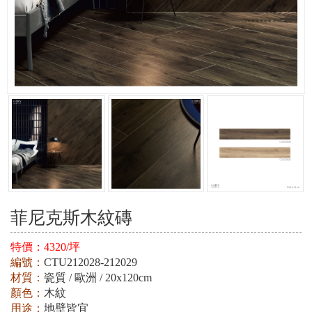
菲尼克斯木紋磚
特價：
4320/坪
編號：
CTU212028-212029
材質：
瓷質 / 歐洲 / 20x120cm
顏色：
木紋
用途：
地壁皆宜