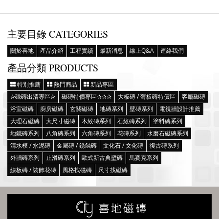
主要目錄 CATEGORIES
關於喜地
產品介紹
工程實績
最新消息
線上Q&A
連絡我們
產品分類 PRODUCTS
特別推薦
熱門商品
新品專區
✰磁磚出清專區✰
磁磚特價專區✰✰✰
大板磚 / 薄板磚特價區
客廳磁磚
浴室磁磚
廚房磁磚
玄關磁磚
地磚系列
壁磚系列
電視牆設計推薦
大理石磁磚
大尺寸磁磚
木紋磚系列
石紋磚系列
塗料磚系列
地鐵磚系列
八角磚系列
六角磚系列
花磚系列
水磨石磁磚系列
清水模 / 水泥磚
金屬磚 / 銹蝕磚
文化石 / 文化磚
復古磚系列
外牆磚系列
止滑磚系列
歐式新古典壁磚
馬賽克系列
線板磚 / 裝飾花磚
風格找磁磚
尺寸找磁磚