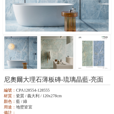
尼奧爾大理石薄板磚-琉璃晶藍-亮面
編號：
CPA128554-128555
材質：
瓷質 / 義大利 / 120x278cm
顏色：
藍 / 綠
用途：
地壁皆宜
備註：