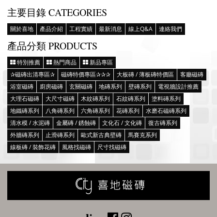
主要目錄 CATEGORIES
關於喜地
產品介紹
工程實績
最新消息
線上Q&A
連絡我們
產品分類 PRODUCTS
特別推薦
熱門商品
新品專區
✰磁磚出清專區✰
磁磚特價專區✰✰✰
大板磚 / 薄板磚特價區
客廳磁磚
浴室磁磚
廚房磁磚
玄關磁磚
地磚系列
壁磚系列
電視牆設計推薦
大理石磁磚
大尺寸磁磚
木紋磚系列
石紋磚系列
塗料磚系列
地鐵磚系列
八角磚系列
六角磚系列
花磚系列
水磨石磁磚系列
清水模 / 水泥磚
金屬磚 / 銹蝕磚
文化石 / 文化磚
復古磚系列
外牆磚系列
止滑磚系列
歐式新古典壁磚
馬賽克系列
線板磚 / 裝飾花磚
風格找磁磚
尺寸找磁磚