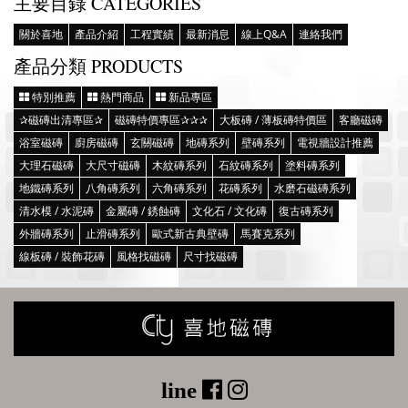
主要目錄 CATEGORIES
關於喜地
產品介紹
工程實績
最新消息
線上Q&A
連絡我們
產品分類 PRODUCTS
特別推薦
熱門商品
新品專區
✰磁磚出清專區✰
磁磚特價專區✰✰✰
大板磚 / 薄板磚特價區
客廳磁磚
浴室磁磚
廚房磁磚
玄關磁磚
地磚系列
壁磚系列
電視牆設計推薦
大理石磁磚
大尺寸磁磚
木紋磚系列
石紋磚系列
塗料磚系列
地鐵磚系列
八角磚系列
六角磚系列
花磚系列
水磨石磁磚系列
清水模 / 水泥磚
金屬磚 / 銹蝕磚
文化石 / 文化磚
復古磚系列
外牆磚系列
止滑磚系列
歐式新古典壁磚
馬賽克系列
線板磚 / 裝飾花磚
風格找磁磚
尺寸找磁磚