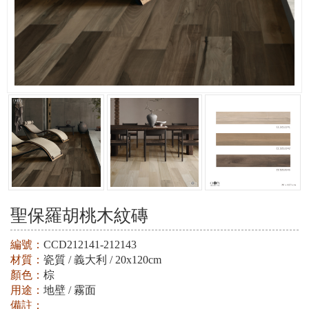
聖保羅胡桃木紋磚
編號：
CCD212141-212143
材質：
瓷質 / 義大利 / 20x120cm
顏色：
棕
用途：
地壁 / 霧面
備註：