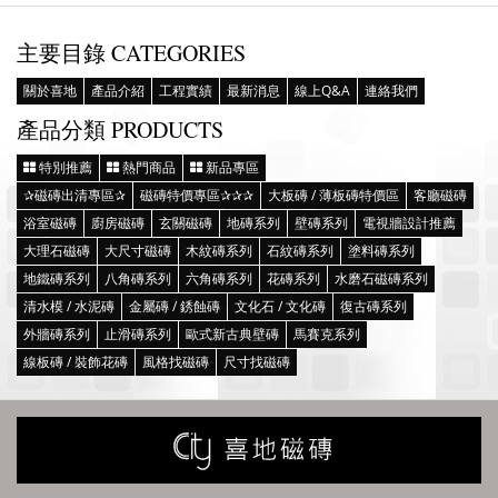
主要目錄 CATEGORIES
關於喜地
產品介紹
工程實績
最新消息
線上Q&A
連絡我們
產品分類 PRODUCTS
特別推薦
熱門商品
新品專區
✰磁磚出清專區✰
磁磚特價專區✰✰✰
大板磚 / 薄板磚特價區
客廳磁磚
浴室磁磚
廚房磁磚
玄關磁磚
地磚系列
壁磚系列
電視牆設計推薦
大理石磁磚
大尺寸磁磚
木紋磚系列
石紋磚系列
塗料磚系列
地鐵磚系列
八角磚系列
六角磚系列
花磚系列
水磨石磁磚系列
清水模 / 水泥磚
金屬磚 / 銹蝕磚
文化石 / 文化磚
復古磚系列
外牆磚系列
止滑磚系列
歐式新古典壁磚
馬賽克系列
線板磚 / 裝飾花磚
風格找磁磚
尺寸找磁磚