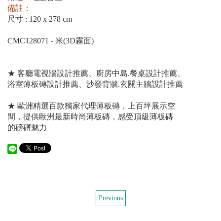
備註：
尺寸 : 120 x 278 cm
CMC128071 - 米(3D霧面)
★ 客廳電視牆設計推薦、廚房中島.餐桌設計推薦、
浴室薄板磚設計推薦、沙發背牆.玄關主牆設計推薦
★ 歐洲精選百款獨家代理薄板磚，上百坪展示空
間，提供歐洲最新時尚薄板磚，感受頂級薄板磚
的磅礡魅力
Previous