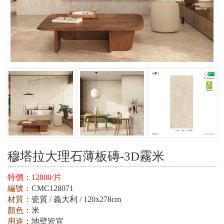
穆塔拉大理石薄板磚-3D霧米
特價：
12800/片
編號：
CMC128071
材質：
瓷質 / 義大利 / 120x278cm
顏色：
米
用途：
地壁皆宜