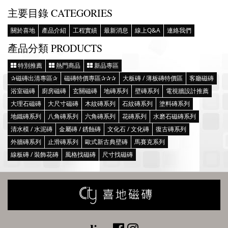
主要目錄 CATEGORIES
關於喜地
產品介紹
工程實績
最新消息
線上Q&A
連絡我們
產品分類 PRODUCTS
特別推薦
熱門商品
新品專區
✰磁磚出清專區✰
磁磚特價專區✰✰✰
大板磚 / 薄板磚特價區
客廳磁磚
浴室磁磚
廚房磁磚
玄關磁磚
地磚系列
壁磚系列
電視牆設計推薦
大理石磁磚
大尺寸磁磚
木紋磚系列
石紋磚系列
塗料磚系列
地鐵磚系列
八角磚系列
六角磚系列
花磚系列
水磨石磁磚系列
清水模 / 水泥磚
金屬磚 / 銹蝕磚
文化石 / 文化磚
復古磚系列
外牆磚系列
止滑磚系列
歐式新古典壁磚
馬賽克系列
線板磚 / 裝飾花磚
風格找磁磚
尺寸找磁磚