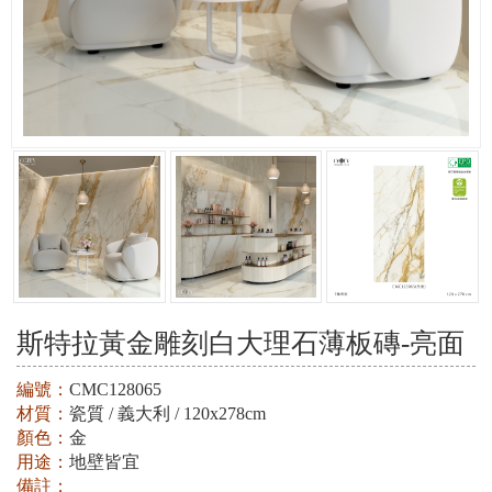
斯特拉黃金雕刻白大理石薄板磚-亮面
編號：
CMC128065
材質：
瓷質 / 義大利 / 120x278cm
顏色：
金
用途：
地壁皆宜
備註：