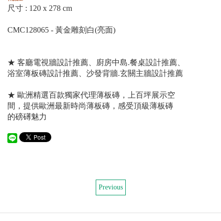
尺寸 : 120 x 278 cm
CMC128065 - 黃金雕刻白(亮面)
★ 客廳電視牆設計推薦、廚房中島.餐桌設計推薦、
浴室薄板磚設計推薦、沙發背牆.玄關主牆設計推薦
★ 歐洲精選百款獨家代理薄板磚，上百坪展示空
間，提供歐洲最新時尚薄板磚，感受頂級薄板磚
的磅礡魅力
Previous